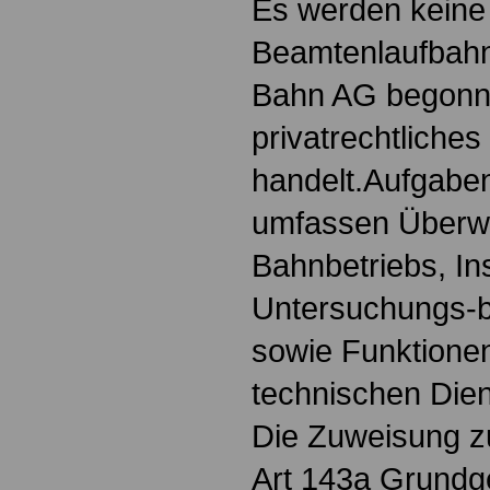
Es werden keine
Beamtenlaufbahn
Bahn AG begonne
privatrechtliche
handelt.Aufgaben
umfassen Überw
Bahnbetriebs, In
Untersuchungs-b
sowie Funktione
technischen Die
Die Zuweisung z
Art 143a Grundg