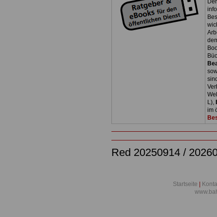
Der
inf
Bes
wic
Arb
dem
Boo
Bü
Be
so
sin
Ver
Web
L),
im 
Bes
Red 20250914 / 2026
Startseite
|
Konta
www.bah