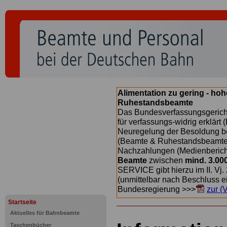
Alimentation zu gering - ho
Ruhestandsbeamte
Das Bundesverfassungsgericht
für verfassungs-widrig erklärt 
Neuregelung der Besoldung b
(Beamte & Ruhestandsbeamte) 
Nachzahlungen (Medienberichte
Beamte
zwischen
mind. 3.00
SERVICE gibt hierzu im II. Vj
(unmittelbar nach Beschluss e
Bundesregierung >>>
zur (
Startseite
Aktuelles für Bahnbeamte
Taschenbücher