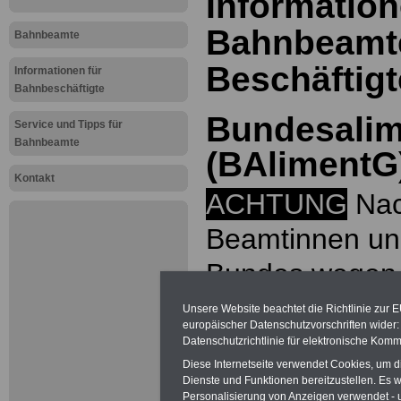
Information
Bahnbeamte
Bahnbeamte
Beschäftig
Informationen für
Bahnbeschäftigte
Bundesalim
Service und Tipps für
Bahnbeamte
(BAlimentG
Kontakt
ACHTUNG
Nac
Beamtinnen un
Bundes wegen
amtsangemesse
Unsere Website beachtet die Richtlinie zur 
europäischer Datenschutzvorschriften wide
Medienberichte
Datenschutzrichtlinie für elektronische Komm
Diese Internetseite verwendet Cookies, um 
die Bundesbe
Dienste und Funktionen bereitzustellen. Es
Personalisierung von Anzeigen verwendet - un