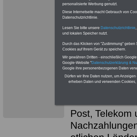
bis 13.000 Eu
personalisierte Werbung genutzt.
Diese Internetseite macht Gebrauch von Cooki
Nachzahlungen 
Datenschutzrichtlinie.
verassungskon
Lesen Sie bitte unsere
Datenschutzrichtlinie
,
und lokalen Speicher nutzt.
Alimentation. 
Durch das Klicken von "Zustimmung" geben Sie
Cookies auf Ihrem Gerät zu speichern.
können erwart
Wir gewähren Dritten - einschließlich Google -
Beamtinnen &
Google-Website "
Datenschutzerklärung & N
Google ihre personenbezogenen Daten verw
- auch Ruhest
Dürfen wir Ihre Daten nutzen, um Anzeigen 
erheben Daten und verwenden Cookies, 
Versorgunghem
können die Be
Post, Telekom 
Nachzahlungen 