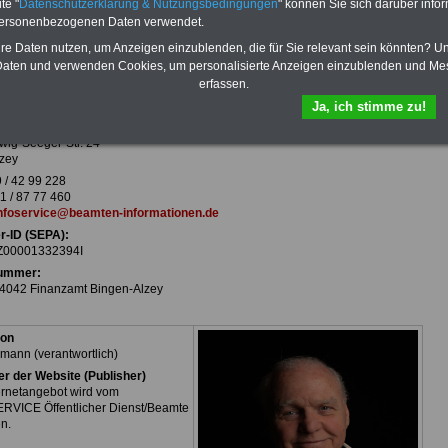
te "
Datenschutzerklärung & Nutzungsbedingungen
" können Sie sich darüber infor
personenbezogenen Daten verwendet.
hre Daten nutzen, um Anzeigen einzublenden, die für Sie relevant sein könnten? U
aten und verwenden Cookies, um personalisierte Anzeigen einzublenden und Me
 (nach § 5 Telemediengesetz)
erfassen.
ERVICE
Ja, ich stimme zu!
cher Dienst/Beamte
rw. Uwe Tillmann
wig-Seeger-Str. 24
zey
 / 42 99 228
 / 87 77 460
nfoservice@beamten-informationen.de
r-ID (SEPA):
00001332394I
ummer:
4042 Finanzamt Bingen-Alzey
ion
lmann (verantwortlich)
er der Website (Publisher)
ernetangebot wird vom
RVICE Öffentlicher Dienst/Beamte
n.