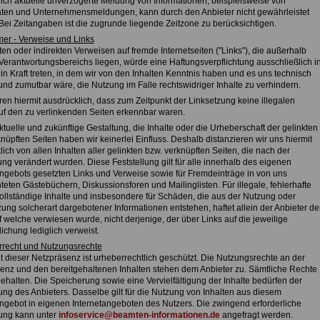
tlich aktuelle unverzögerte Meldung von Informationen, beispielsweise von
ten und Unternehmensmeldungen, kann durch den Anbieter nicht gewährleistet
Bei Zeitangaben ist die zugrunde liegende Zeitzone zu berücksichtigen.
mer - Verweise und Links
ten oder indirekten Verweisen auf fremde Internetseiten ("Links"), die außerhalb
Verantwortungsbereichs liegen, würde eine Haftungsverpflichtung ausschließlich i
in Kraft treten, in dem wir von den Inhalten Kenntnis haben und es uns technisch
und zumutbar wäre, die Nutzung im Falle rechtswidriger Inhalte zu verhindern.
ren hiermit ausdrücklich, dass zum Zeitpunkt der Linksetzung keine illegalen
auf den zu verlinkenden Seiten erkennbar waren.
ktuelle und zukünftige Gestaltung, die Inhalte oder die Urheberschaft der gelinkten
nüpften Seiten haben wir keinerlei Einfluss. Deshalb distanzieren wir uns hiermit
ich von allen Inhalten aller gelinkten bzw. verknüpften Seiten, die nach der
ng verändert wurden. Diese Feststellung gilt für alle innerhalb des eigenen
angebots gesetzten Links und Verweise sowie für Fremdeinträge in von uns
teten Gästebüchern, Diskussionsforen und Mailinglisten. Für illegale, fehlerhafte
ollständige Inhalte und insbesondere für Schäden, die aus der Nutzung oder
ung solcherart dargebotener Informationen entstehen, haftet allein der Anbieter de
f welche verwiesen wurde, nicht derjenige, der über Links auf die jeweilige
lichung lediglich verweist.
rrecht und Nutzungsrechte
t dieser Netzpräsenz ist urheberrechtlich geschützt. Die Nutzungsrechte an der
enz und den bereitgehaltenen Inhalten stehen dem Anbieter zu. Sämtliche Rechte
ehalten. Die Speicherung sowie eine Vervielfältigung der Inhalte bedürfen der
ng des Anbieters. Dasselbe gilt für die Nutzung von Inhalten aus diesem
angebot in eigenen Internetangeboten des Nutzers. Die zwingend erforderliche
ung kann unter
infoservice@beamten-informationen.de
angefragt werden.