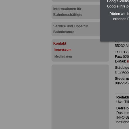
Google-Websi
Google ihre 
Informationen für
Dürfen wir I
Bahnbeschäftigte
erheben D
Anbieter
Service und Tipps für
INFO-S
Bahnbeamte
Öffentli
Dipl. Ve
Carl-Lud
Kontakt
55232 Al
Impressum
Tel:
0179
Mediadaten
Fax:
0201
E-Mail:
i
Gläubige
DE79ZZZ
Steuern
08/226/5
Redakt
Uwe Til
Betreib
Das Int
INFO-SE
betriebe