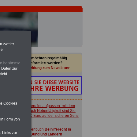
en zweier
ie
Sie möchten regelmäßig
rn bestimmte
informiert werden?
Anmeldung zum Newsletter
 Daten zur
nicht
ite Cookies
Nebenberufler aufpassen: mit dem
OnlineBuch Nebentätigkeit sind Sie
für nur 7,50 Euro auf der sicheren Seite
 in Form von
Taschenbuch
Beihilferecht in
s Links zur
Bund und Ländern