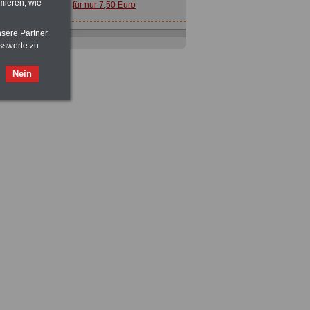
mieren, wie
für nur 7,50 Euro
nsere Partner
Buch
Beamtenversorgungsrecht
sswerte zu
in Bund und Ländern
für nut 7,50 Euro
Nein
Nebenberufler aufpassen: mit dem
OnlineBuch Nebentätigkeit sind Sie
für nur 7,50 Euro auf der sicheren Seite
Taschenbuch
Beihilferecht in
Bund und Ländern
für nur 7,50 Euro