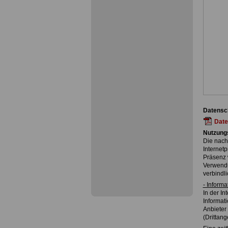
Datensc
Date
Nutzung
Die nach
Internet
Präsenz 
Verwendu
verbindli
- Inform
In der I
Informat
Anbieter 
(Drittang