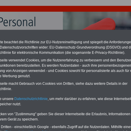
e beachtet die Richtlinie zur EU-Nutzereinwilligung und spiegelt die Anforderung
 Datenschutzvorschriften wider: EU-Datenschutz-Grundverordnung (DSGVO) und d
chtlinie für elektronische Kommunikation (die sogenannte E-Privacy-Richtlinie).
ation zu gering - hohe Nachzahlung für Bahn- und
andsbeamte
tseite verwendet Cookies, um die Nutzererfahrung zu verbessern und den Benutze
desverfassungsgericht hat die Berliner Landesbesoldung für verfassungs-
unktionen bereitzustellen. Es werden Nutzerdaten - auch ihre personenbezogenen
rklärt (Berlin muss bis
März 2027 eine Neuregelung der Besoldung
ung von Anzeigen verwendet - und Cookies sowohl für personalisierte als auch für 
eßen). Auch beim Bund (Beamte & Ruhestandsbeamte) gibt es teilweise
te Werbung genutzt.
chzahlungen (Medienberichten zufolge liegt diese für
alle (!) Beamte
en
mind. 3.000 und 13.000 Euro
, Der INFO-SERVICE gibt hierzu im II. Vj.
tseite macht Gebrauch von Cookies von Dritten, siehe dazu weitere Details in der
ne Broschüre heraus (unmittelbar nach Beschluss eines Gesetzentwurfs
htlinie.
desregierung >>>
zur (Vor)Bestellung der Broschüre
.
te unsere
Datenschutzrichtlinie
, um mehr darüber zu erfahren, wie diese Internetse
peicher nutzt.
ssum
cken von "Zustimmung" geben Sie dieser Internetseite die Erlaubnis, Informationen
hrem Gerät zu speichern.
ritten - einschließlich Google - ebenfalls Zugriff auf die Nutzerdaten. Mithilfe eine